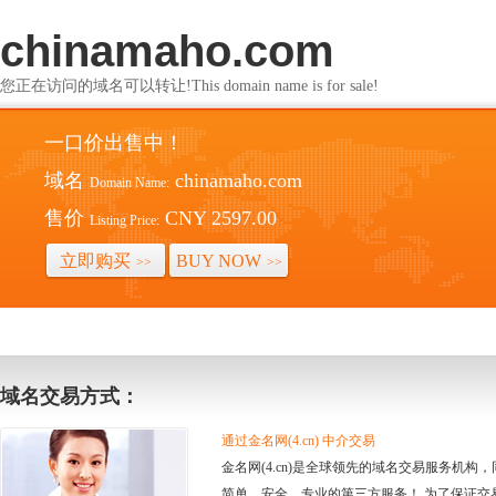
chinamaho.com
您正在访问的域名可以转让!This domain name is for sale!
一口价出售中！
域名
chinamaho.com
Domain Name:
售价
CNY 2597.00
Listing Price:
立即购买
BUY NOW
>>
>>
域名交易方式：
通过金名网(4.cn) 中介交易
金名网(4.cn)是全球领先的域名交易服务机
简单、安全、专业的第三方服务！ 为了保证交