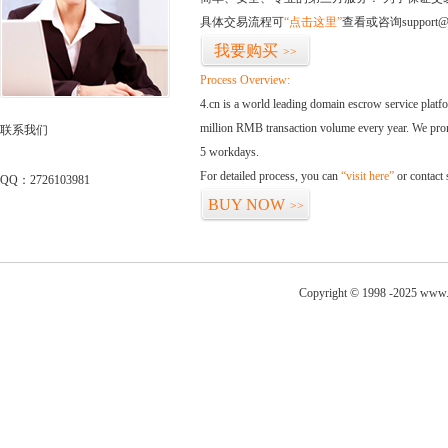
具体交易流程可
“点击这里”
查看或咨询support@
我要购买
>>
Process Overview:
4.cn is a world leading domain escrow service plat
million RMB transaction volume every year. We promi
联系我们
5 workdays.
For detailed process, you can
“visit here”
or contact
QQ：2726103981
BUY NOW
>>
Copyright © 1998 -2025 www.